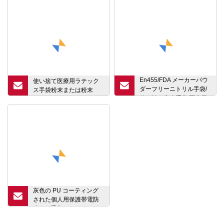
En455/FDA メーカーパウ
使い捨て医療用ラテック
ダーフリーニトリル手袋/
ス手袋粉末または粉末
使い捨て安全手袋/医療用/
産業用/家庭用/食品用作業
手袋
灰色の PU コーティング
された個人用保護帯電防
止 PU 手袋ガーデニング
安全手袋